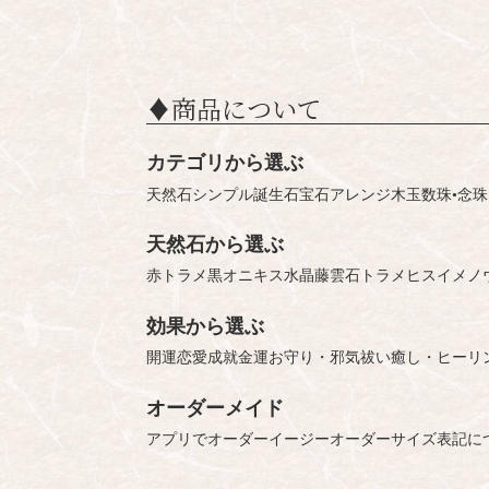
♦︎商品について
カテゴリから選ぶ
天然石シンプル
誕生石
宝石
アレンジ
木玉
数珠•念珠
天然石から選ぶ
赤トラメ
黒オニキス
水晶
藤雲石
トラメ
ヒスイ
メノ
効果から選ぶ
開運
恋愛成就
金運
お守り・邪気祓い
癒し・ヒーリ
オーダーメイド
アプリでオーダー
イージーオーダー
サイズ表記に