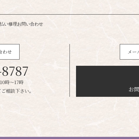
払い
修理
お問い合わせ
合わせ
メー
-8787
0時～17時
お
てご相談下さい。