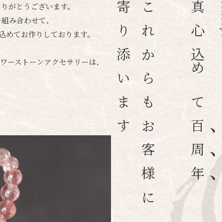
寄り添います
これからもお客様に
真心込めて
c
にありがとうございます。
を組み合わせて、
込めてお作りしております。
ワーストーンアクセサリーは、
百周年